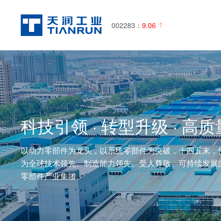
002283：
9.06
科技引领 · 转型升级 · 高
以动力零部件为龙头，以系统零部件为突破，十四五末，
为全球技术领先、制造能力领先、受人尊敬、可持续发展
零部件产业集团。