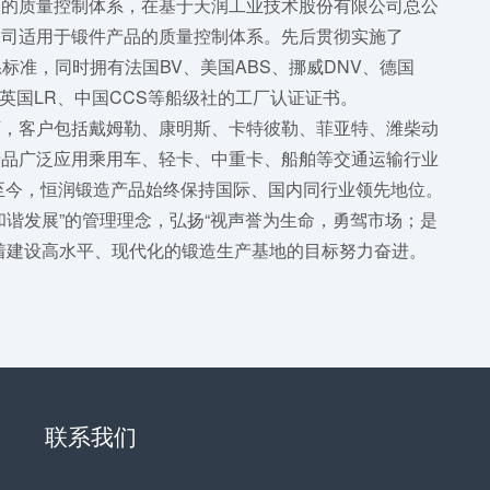
格的质量控制体系，在基于天润工业技术股份有限公司总公
公司适用于锻件产品的质量控制体系。先后贯彻实施了
理体系标准，同时拥有法国BV、美国ABS、挪威DNV、德国
K、英国LR、中国CCS等船级社的工厂认证证书。
厂，客户包括戴姆勒、康明斯、卡特彼勒、菲亚特、潍柴动
产品广泛应用乘用车、轻卡、中重卡、船舶等交通运输行业
产至今，恒润锻造产品始终保持国际、国内同行业领先地位。
和谐发展”的管理理念，弘扬“视声誉为生命，勇驾市场；是
着建设高水平、现代化的锻造生产基地的目标努力奋进。
联系我们