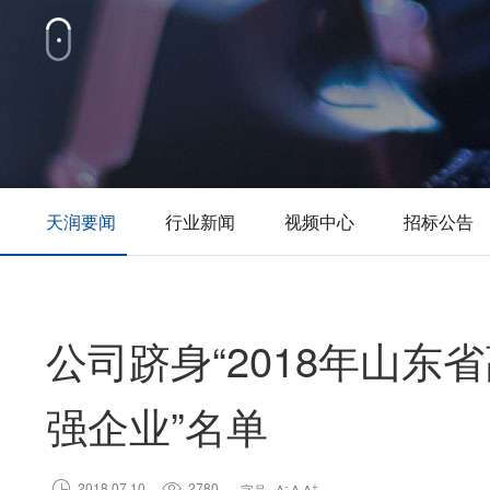
天润要闻
行业新闻
视频中心
招标公告
公司跻身“2018年山
强企业”名单

2018.07.10

2780
-
+
字号
A
A
A