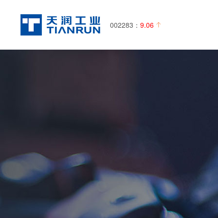
002283：
9.06