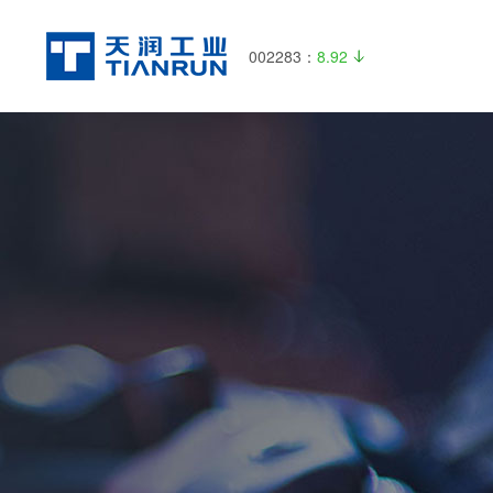
002283：
8.92