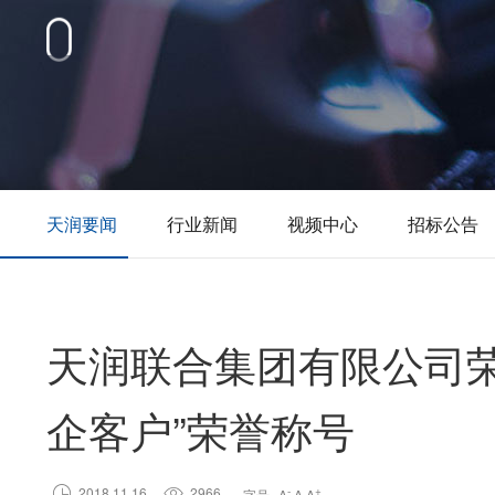
天润要闻
行业新闻
视频中心
招标公告
天润联合集团有限公司荣
企客户”荣誉称号

2018.11.16

2966
-
+
字号
A
A
A