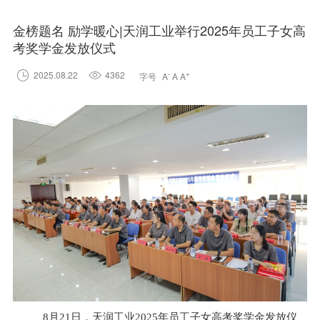
金榜题名 励学暖心|天润工业举行2025年员工子女高
考奖学金发放仪式

2025.08.22

4362
-
+
字号
A
A
A
8
月21日，天润工业2025年员工子女高考奖学金发放仪