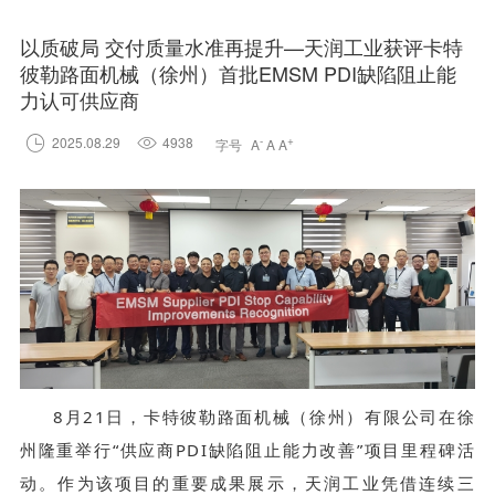
以质破局 交付质量水准再提升—天润工业获评卡特
彼勒路面机械（徐州）首批EMSM PDI缺陷阻止能
力认可供应商

2025.08.29

4938
-
+
字号
A
A
A
8月21日，卡特彼勒路面机械（徐州）有限公司在徐
州隆重举行“供应商PDI缺陷阻止能力改善”项目里程碑活
动。作为该项目的重要成果展示，天润工业凭借连续三