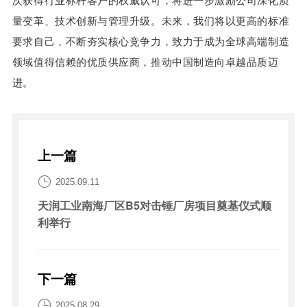
次获得行业标杆客户的权威认可，将进一步激励公司深化质
量变革、技术创新与管理升级。未来，我们将以更高的标准
要求自己，不断夯实核心竞争力，致力于成为全球高端制造
领域值得信赖的优质供应商，推动中国制造向卓越品质迈
进。
上一篇

2025.09.11
天润工业南海厂区B5对击锤厂房项目奠基仪式顺
利举行
下一篇

2025.08.29